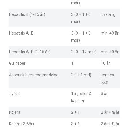
mdr)
Hepatitis B (1-15 år)
3 (0 + 1 + 6
Livslang
mdr)
Hepatitis A+B
3 (0 + 1 + 6
min. 40 år
mdr)
Hepatitis A+B (1-15 år)
2 (0 + 12 mdr)
min. 40 år
Gul feber
1
10 år
Japansk hjernebetændelse
2 0 + 1 md)
kendes
ikke
Tyfus
1 inj. eller 3
3 år
kapsler
Kolera
2 + 1
2 år + ½ år
Kolera (2-6år)
3 + 1
2 år + ½ år