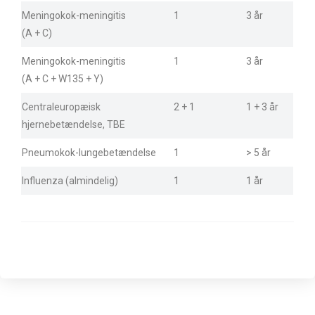
Meningokok-meningitis
1
3 år
(A + C)
Meningokok-meningitis
1
3 år
(A + C + W135 + Y)
Centraleuropæisk
2 + 1
1 + 3 år
hjernebetændelse, TBE
Pneumokok-lungebetændelse
1
> 5 år
Influenza (almindelig)
1
1 år