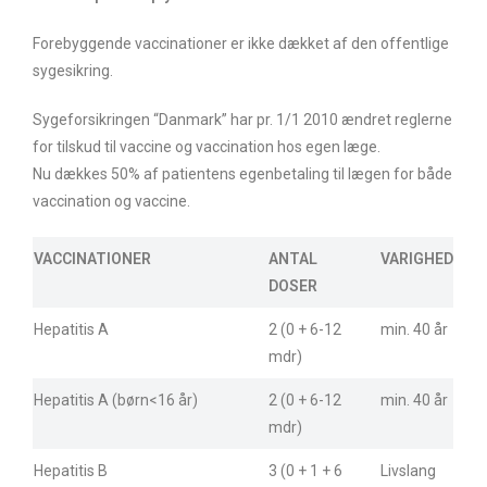
Forebyggende vaccinationer er ikke dækket af den offentlige
sygesikring.
Sygeforsikringen “Danmark” har pr. 1/1 2010 ændret reglerne
for tilskud til vaccine og vaccination hos egen læge.
Nu dækkes 50% af patientens egenbetaling til lægen for både
vaccination og vaccine.
VACCINATIONER
ANTAL
VARIGHED
DOSER
Hepatitis A
2 (0 + 6-12
min. 40 år
mdr)
Hepatitis A (børn<16 år)
2 (0 + 6-12
min. 40 år
mdr)
Hepatitis B
3 (0 + 1 + 6
Livslang